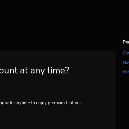
Pe
Can
How
ount at any time?
Wh
upgrade anytime to enjoy premium features.