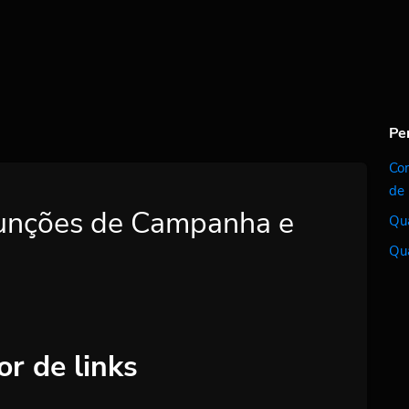
Pe
Co
de 
unções de Campanha e
Qua
Qua
r de links